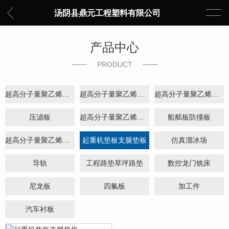
汤阴县鼎元工程塑料有限公司
产品中心
PRODUCT
超高分子量聚乙烯板材
超高分子量聚乙烯厚板
超高分子量聚乙烯衬板
压滤板
超高分子量聚乙烯棒材
船舷板防撞板
超高分子量聚乙烯管材及托辊
起重机垫板支腿垫板
仿真溜冰场
导轨
工程路垫草坪路垫
数控龙门铣床
尼龙板
四氟板
加工件
汽车衬板