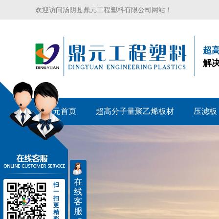
欢迎访问汤阴县鼎元工程塑料有限公司网站！
超
解
鼎元首页
超高分子量聚乙烯板材
压滤板
在
扫
线
一
扫
客
更
服
精
彩