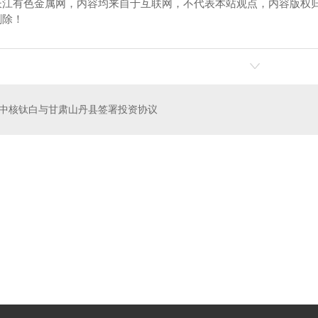
长江有色金属网，内容均来自于互联网，不代表本站观点，内容版权
删除！
中核钛白与甘肃山丹县签署投资协议
量聚乙烯板材厂家
**分子量聚乙烯板材批发