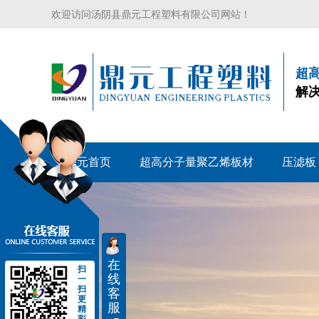
欢迎访问汤阴县鼎元工程塑料有限公司网站！
超
解
鼎元首页
超高分子量聚乙烯板材
压滤板
在
扫
线
一
扫
客
更
服
精
彩