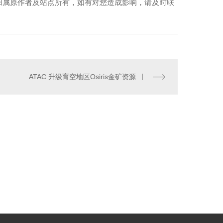
归属原作者及站点所有，如有对您造成影响，请及时联
ATAC 升级育空地区Osiris金矿资源
**分子量聚乙烯板材